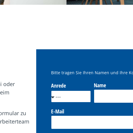
Bitte tragen Sie Ihren Namen und Ihre K
ei oder
Name
Anrede
beim
E-Mail
formular zu
arbeiterteam