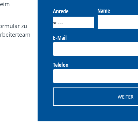
beim
Name
Anrede
formular zu
arbeiterteam
E-Mail
Telefon
WEITER