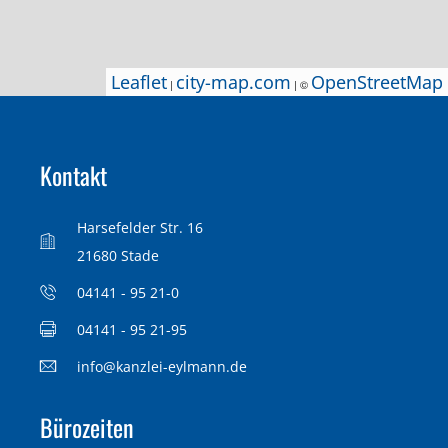
Leaflet
Leaflet
city-map.com
city-map.com
OpenStreetMap
OpenStreetMap
|
|
| ©
| ©
Kontakt
Harsefelder Str. 16
21680 Stade
04141 - 95 21-0
04141 - 95 21-95
info@kanzlei-eylmann.de
Bürozeiten