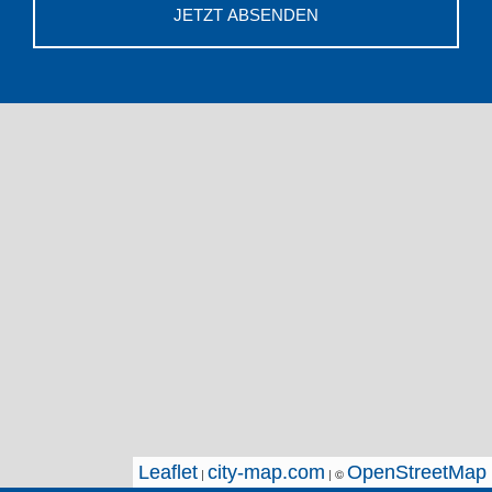
JETZT ABSENDEN
Leaflet
Leaflet
city-map.com
city-map.com
OpenStreetMap
OpenStreetMap
|
|
| ©
| ©