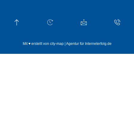
Mit ♥ erstellt von city-map | Agentur für Interneterfolg.de
Weitere Informationen über den gesperrten Inhalt.