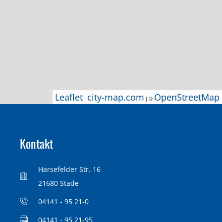
Leaflet
Leaflet
city-map.com
city-map.com
OpenStreetMap
OpenStreetMap
|
|
| ©
| ©
Kontakt
Harsefelder Str. 16
21680 Stade
04141 - 95 21-0
04141 - 95 21-95