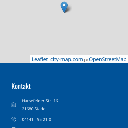
Leaflet
Leaflet
city-map.com
city-map.com
OpenStreetMap
OpenStreetMap
|
|
| ©
| ©
Kontakt
Harsefelder Str. 16
21680 Stade
04141 - 95 21-0