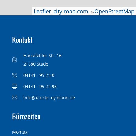
Leaflet
Leaflet
city-map.com
city-map.com
OpenStreetMap
OpenStreetMap
|
|
| ©
| ©
Kontakt
Harsefelder Str. 16
21680 Stade
04141 - 95 21-0
04141 - 95 21-95
info@kanzlei-eylmann.de
Bürozeiten
Montag