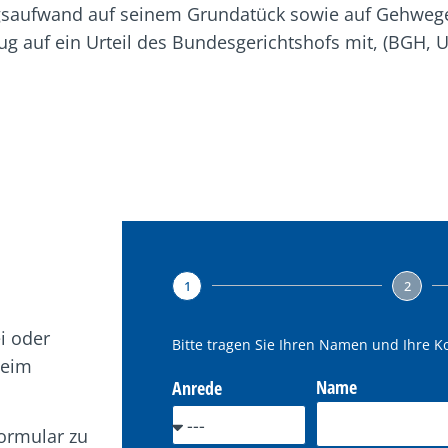
saufwand auf seinem Grundatück sowie auf Gehwegen
ug auf ein Urteil des Bundesgerichtshofs mit, (BGH, U
1
2
ei oder
Bitte tragen Sie Ihren Namen und Ihre K
beim
Name
Anrede
formular zu