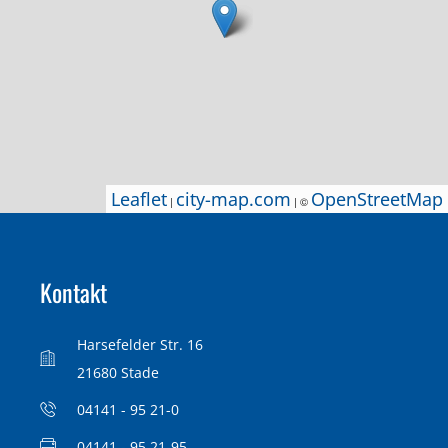
Leaflet
Leaflet
city-map.com
city-map.com
OpenStreetMap
OpenStreetMap
|
|
| ©
| ©
Kontakt
Harsefelder Str. 16
21680 Stade
04141 - 95 21-0
04141 - 95 21-95